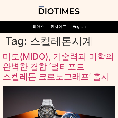
리더스
인사이트
English
Tag:
스켈레톤시계
미도(MIDO), 기술력과 미학의
완벽한 결합 ‘멀티포트
스켈레톤 크로노그래프’ 출시