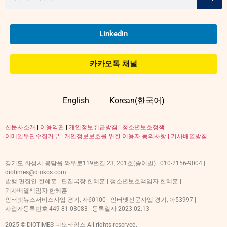
Linkedin
카카오톡 채널
English
Korean(한국어)
신문사소개
|
이용약관
|
개인정보취급방침
|
청소년보호정책
|
이메일무단수집거부
|
개인정보보호를 위한 이용자 동의사항 |
기사배열방침
경기도 화성시 봉담읍 와우로119번길 23, 201호(송이빌) | 010-2156-9004 |
diotimes@diokos.com
발행·편집인 한혜훈 | 편집국장 한혜훈 | 청소년보호책임자 한혜훈 |
기사배열책임자 한혜훈
인터넷뉴스서비스사업 경기, 자60100 | 인터넷신문사업 경기, 아53997 |
사업자등록번호 449-81-03083 | 등록일자 2023.02.13
2025 © DIOTIMES 디오타임스 All rights reserved.