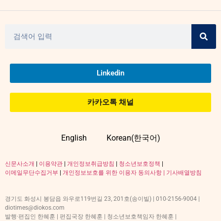
Linkedin
카카오톡 채널
English
Korean(한국어)
신문사소개
|
이용약관
|
개인정보취급방침
|
청소년보호정책
|
이메일무단수집거부
|
개인정보보호를 위한 이용자 동의사항 |
기사배열방침
경기도 화성시 봉담읍 와우로119번길 23, 201호(송이빌) | 010-2156-9004 |
diotimes@diokos.com
발행·편집인 한혜훈 | 편집국장 한혜훈 | 청소년보호책임자 한혜훈 |