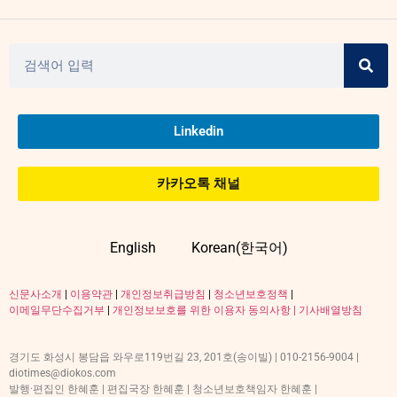
Linkedin
카카오톡 채널
English
Korean(한국어)
신문사소개
|
이용약관
|
개인정보취급방침
|
청소년보호정책
|
이메일무단수집거부
|
개인정보보호를 위한 이용자 동의사항 |
기사배열방침
경기도 화성시 봉담읍 와우로119번길 23, 201호(송이빌) | 010-2156-9004 |
diotimes@diokos.com
발행·편집인 한혜훈 | 편집국장 한혜훈 | 청소년보호책임자 한혜훈 |