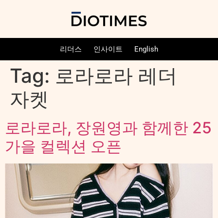
리더스
인사이트
English
Tag:
로라로라 레더
자켓
로라로라, 장원영과 함께한 25
가을 컬렉션 오픈