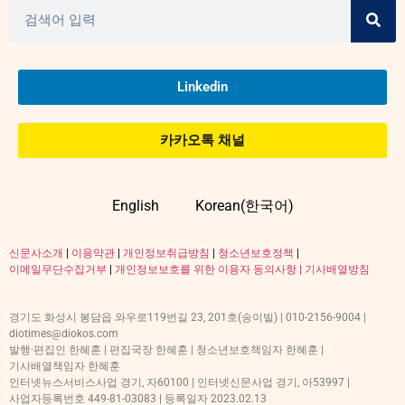
Linkedin
카카오톡 채널
English
Korean(한국어)
신문사소개
|
이용약관
|
개인정보취급방침
|
청소년보호정책
|
이메일무단수집거부
|
개인정보보호를 위한 이용자 동의사항 |
기사배열방침
경기도 화성시 봉담읍 와우로119번길 23, 201호(송이빌) | 010-2156-9004 |
diotimes@diokos.com
발행·편집인 한혜훈 | 편집국장 한혜훈 | 청소년보호책임자 한혜훈 |
기사배열책임자 한혜훈
인터넷뉴스서비스사업 경기, 자60100 | 인터넷신문사업 경기, 아53997 |
사업자등록번호 449-81-03083 | 등록일자 2023.02.13