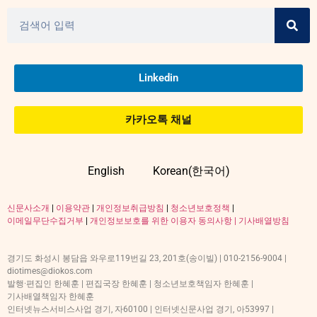
Linkedin
카카오톡 채널
English
Korean(한국어)
신문사소개
|
이용약관
|
개인정보취급방침
|
청소년보호정책
|
이메일무단수집거부
|
개인정보보호를 위한 이용자 동의사항 |
기사배열방침
경기도 화성시 봉담읍 와우로119번길 23, 201호(송이빌) | 010-2156-9004 |
diotimes@diokos.com
발행·편집인 한혜훈 | 편집국장 한혜훈 | 청소년보호책임자 한혜훈 |
기사배열책임자 한혜훈
인터넷뉴스서비스사업 경기, 자60100 | 인터넷신문사업 경기, 아53997 |