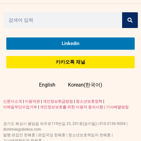
Linkedin
카카오톡 채널
English
Korean(한국어)
신문사소개
|
이용약관
|
개인정보취급방침
|
청소년보호정책
|
이메일무단수집거부
|
개인정보보호를 위한 이용자 동의사항 |
기사배열방침
경기도 화성시 봉담읍 와우로119번길 23, 201호(송이빌) | 010-2156-9004 |
diotimes@diokos.com
발행·편집인 한혜훈 | 편집국장 한혜훈 | 청소년보호책임자 한혜훈 |
기사배열책임자 한혜훈