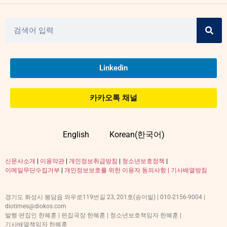
Linkedin
카카오톡 채널
English
Korean(한국어)
신문사소개
|
이용약관
|
개인정보취급방침
|
청소년보호정책
|
이메일무단수집거부
|
개인정보보호를 위한 이용자 동의사항 |
기사배열방침
경기도 화성시 봉담읍 와우로119번길 23, 201호(송이빌) | 010-2156-9004 |
diotimes@diokos.com
발행·편집인 한혜훈 | 편집국장 한혜훈 | 청소년보호책임자 한혜훈 |
기사배열책임자 한혜훈