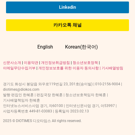
Linkedin
카카오톡 채널
English
Korean(한국어)
신문사소개
|
이용약관
|
개인정보취급방침
|
청소년보호정책
|
이메일무단수집거부
|
개인정보보호를 위한 이용자 동의사항 |
기사배열방침
경기도 화성시 봉담읍 와우로119번길 23, 201호(송이빌) | 010-2156-9004 |
diotimes@diokos.com
발행·편집인 한혜훈 | 편집국장 한혜훈 | 청소년보호책임자 한혜훈 |
기사배열책임자 한혜훈
인터넷뉴스서비스사업 경기, 자60100 | 인터넷신문사업 경기, 아53997 |
사업자등록번호 449-81-03083 | 등록일자 2023.02.13
2025 © DIOTIMES 디오타임스 All rights reserved.