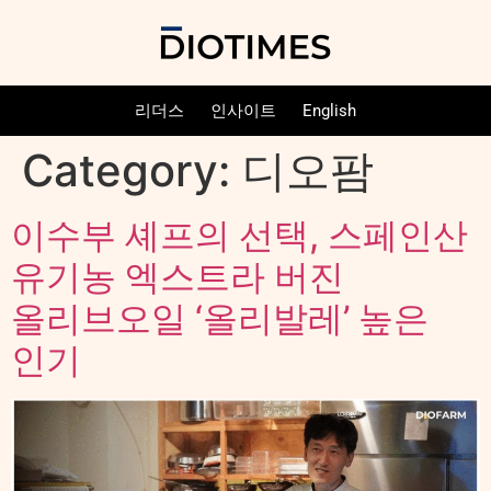
리더스
인사이트
English
Category:
디오팜
이수부 셰프의 선택, 스페인산
유기농 엑스트라 버진
올리브오일 ‘올리발레’ 높은
인기