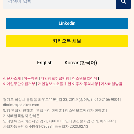
Linkedin
카카오톡 채널
English
Korean(한국어)
신문사소개
|
이용약관
|
개인정보취급방침
|
청소년보호정책
|
이메일무단수집거부
|
개인정보보호를 위한 이용자 동의사항 |
기사배열방침
경기도 화성시 봉담읍 와우로119번길 23, 201호(송이빌) | 010-2156-9004 |
diotimes@diokos.com
발행·편집인 한혜훈 | 편집국장 한혜훈 | 청소년보호책임자 한혜훈 |
기사배열책임자 한혜훈
인터넷뉴스서비스사업 경기, 자60100 | 인터넷신문사업 경기, 아53997 |
사업자등록번호 449-81-03083 | 등록일자 2023.02.13